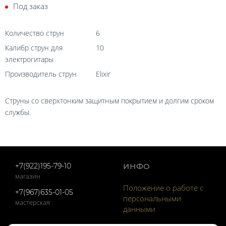
Под заказ
Количество струн
6
Калибр струн для
10
электрогитары
Производитель струн
Elixir
Струны со сверхтонким защитным покрытием и долгим сроком
службы.
+7(922)195-79-10
ИНФО
магазин
Положение о работе с
+7(967)635-01-05
персональными
мастерская
данными