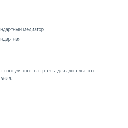
андартный медиатор
андартная
го популярность тортекса для длительного
чания.