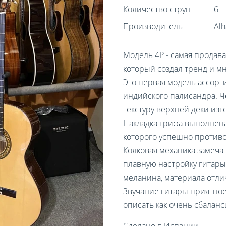
Количество струн
6
Производитель
Al
Модель 4P - самая продава
который создал тренд и м
Это первая модель ассорти
индийского палисандра. Ч
текстуру верхней деки из
Накладка грифа выполнена
которого успешно противо
Колковая механика замеча
плавную настройку гитары
меланина, материала отли
Звучание гитары приятное
описать как очень сбалан
Сделано в Испании.