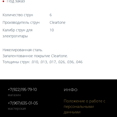
Под заказ
Количество струн
6
Производитель струн
Cleartone
Калибр струн для
10
электрогитары
Никелированная сталь.
Запатентованное покрытие Cleartone.
Толщины струн: .010, .013, .017, .026, .036, .046
+7(922)195-79-10
ИНФО
магазин
Положение о работе с
+7(967)635-01-05
персональными
мастерская
данными