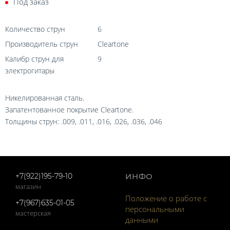
Под заказ
Количество струн
6
Производитель струн
Cleartone
Калибр струн для
9
электрогитары
Никелированная сталь.
Запатентованное покрытие Cleartone.
Толщины струн: .009, .011, .016, .026, .036, .046
+7(922)195-79-10
ИНФО
магазин
Положение о работе с
+7(967)635-01-05
персональными
мастерская
данными