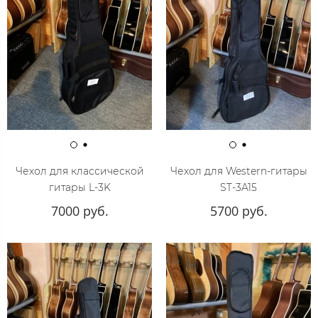
Чехол для классической
Чехол для Western-гитары
гитары L-3K
ST-3A15
7000 руб.
5700 руб.