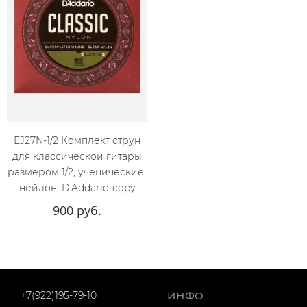
EJ27N-1/2 Комплект струн
для классической гитары
размером 1/2, ученические,
нейлон, D'Addario-copy
900 руб.
+7(922)195-79-10
ИНФО