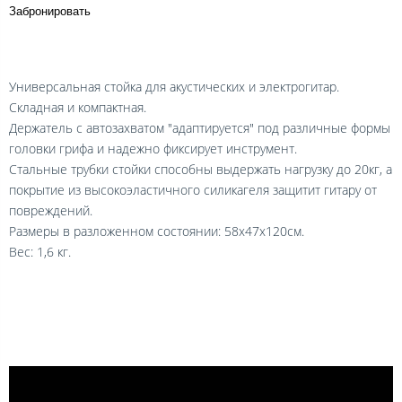
Забронировать
Универсальная стойка для акустических и электрогитар.
Складная и компактная.
Держатель с автозахватом "адаптируется" под различные формы
головки грифа и надежно фиксирует инструмент.
Стальные трубки стойки способны выдержать нагрузку до 20кг, а
покрытие из высокоэластичного силикагеля защитит гитару от
повреждений.
Размеры в разложенном состоянии: 58х47х120см.
Вес: 1,6 кг.