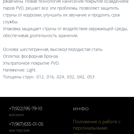
ржавчины. Новая технология нанесения покрытия осаждением
паров PVD, решает все эти проблемы, позволяет защитить
струны от коррозии, улучшить их звучание и продлить срок
службы.
Упаковка защищает струны от воздействия окружающей среды,
обеспечивая длительность хранения.
Основа: шестигранная, высокоуглеродистая сталь.
Оплетка: фосфорная бронза.
Ультратонкое покрытие PVD.
Натяжение: Light.
Толщины струн: .012, .016, .024, .032, .042, .053
+7(922)195-79-10
ИНФО
магазин
Положение о работе с
+7(967)635-01-05
персональными
мастерская