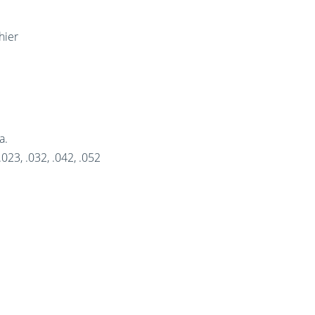
hier
а.
023, .032, .042, .052