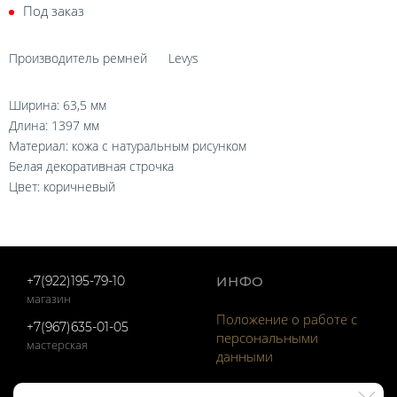
Под заказ
Производитель ремней
Levys
Ширина: 63,5 мм
Длина: 1397 мм
Материал: кожа с натуральным рисунком
Белая декоративная строчка
Цвет: коричневый
+7(922)195-79-10
ИНФО
магазин
Положение о работе с
+7(967)635-01-05
персональными
мастерская
данными