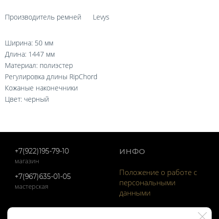
Производитель ремней
Levys
Ширина: 50 мм
Длина: 1447 мм
Материал: полиэстер
Регулировка длины RipChord
Кожаные наконечники
Цвет: черный
+7(922)195-79-10
ИНФО
магазин
Положение о работе с
+7(967)635-01-05
персональными
мастерская
данными