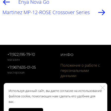
Enya Nova Go
Martinez MP-12-ROSE Crossover Series
+7(922)195-79-10
ИНФО
магазин
Положение о работе с
+7(967)635-01-05
персональными
мастерская
данными
ОТЗЫВЫ
КОНТАКТЫ
Используя данный сайт, вы даете согласие на использование
файлов cookie, помогающих нам сделать его удобнее для
Отзывы Google
вас.
Отзывы Яndex