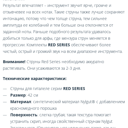
Результат впечатляет – инструмент звучит ярче, громче и
отзывчевее на всех нотах. Такие струны также лучше сохраняют
интонацию, потому что чем толще струна, тем сильнее
амплитуда ее колебаний и тем больше она отклоняется от
заданной ноты. Раньше подобного результата удавалось
добиться только для арфы, где мензура струн меняется в
прогрессии. Комплекты
RED SERIES
обеспечивают более
чистый, острый и громкий звук на всем диапазоне инструмента.
Внимание!
Струны Red Series необходимо аккуратно
растягивать. Они усаживаются за 2-3 дня.
Технические характеристики:
Струны для гиталеле серии
RED SERIES
Размер
: 42 см
Материал
: синтетический материал Nylgut® с добавлением
красномедного порошка
Поверхность
: слегка грубая; такая текстура помогает
устранить скрип, иногда свойственный струнам Nylgut
Эластичность/Относительное удлинение: также, как и у