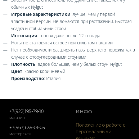
обычных Nylgut
Игровые характеристики
: лучше, чем у первой
эластичной версии. Не ломаются при растяжении. Быстрая
усадка и стабильный строй
Интонация
: точная даже после 12-го лада
Ноты не становятся острее при сильном нажатии
Нет необходимости расширять пазы верхнего порожка как в
случае с фторуглеродными струнами
Плотность
: вдвое большая, чем у белых струн Nylgut
Цвет
: красно-коричневый
Производство
: Италия
+7(922)195-79-10
ИНФО
магазин
Положение о работе с
+7(967)635-01-05
персональными
мастерская
данными