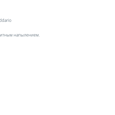
ddario
щитным напылением.