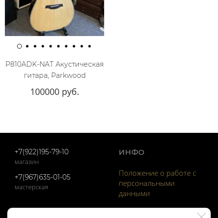
P810ADK-NAT Акустическая
гитара, Parkwood
100000 руб.
+7(922)195-79-10
ИНФО
магазин
Положение о работе с
+7(967)635-01-05
персональными
мастерская
данными