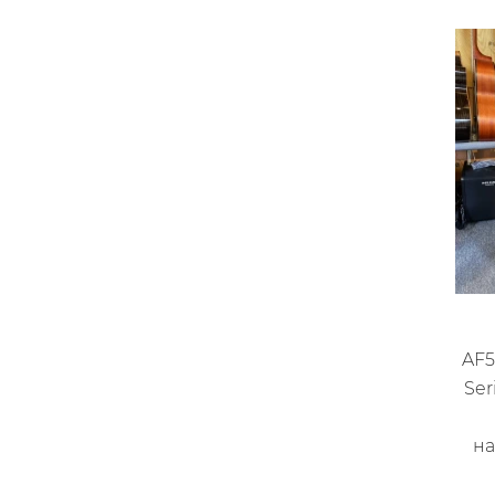
AF5
Ser
на