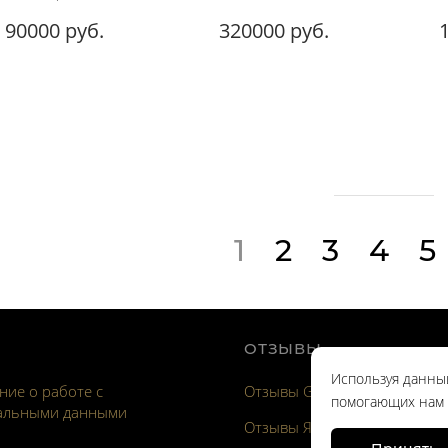
90000 руб.
320000 руб.
1
2
3
4
5
ОТЗЫВЫ
Используя данный
ие о работе с
Отзывы Google
помогающих нам с
альными данными
Отзывы Яndex