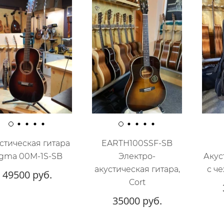
стическая гитара
EARTH100SSF-SB
igma 00M-1S-SB
Электро-
Акус
акустическая гитара,
с ч
49500 руб.
Cort
35000 руб.