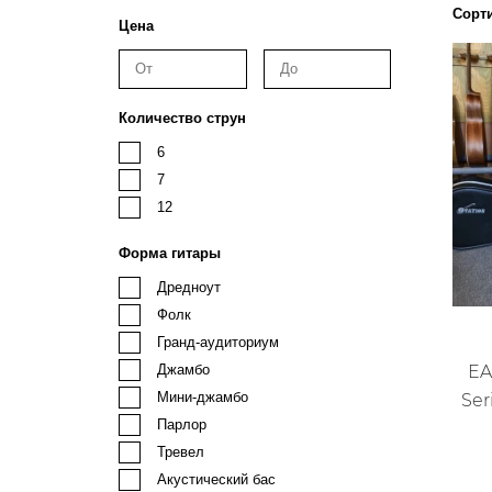
Сорт
Цена
Количество струн
6
7
12
Форма гитары
Дредноут
Фолк
Гранд-аудиториум
EA
Джамбо
Мини-джамбо
Ser
Парлор
Тревел
Акустический бас