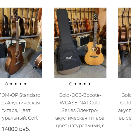
10M-OP Standard
Gold-OC6-Bocote-
Gol
ies Акустическая
WCASE-NAT Gold
Gold
гитара, цвет
Series Электро-
акуст
туральный, Cort
акустическая гитара,
выре
цвет натуральный, с
14000 руб.