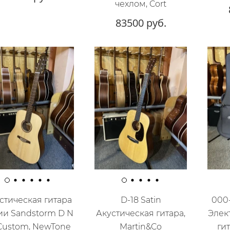
чехлом, Cort
83500 руб.
стическая гитара
D-18 Satin
000-
ии Sandstorm D N
Акустическая гитара,
Элек
Custom, NewTone
Martin&Co
гит