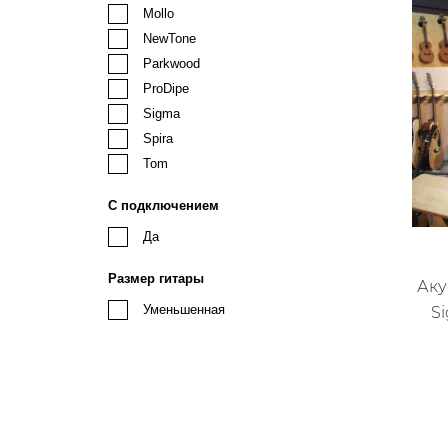
Mollo
NewTone
Parkwood
ProDipe
Sigma
Spira
Tom
С подключением
Да
Размер гитары
Аку
Уменьшенная
S