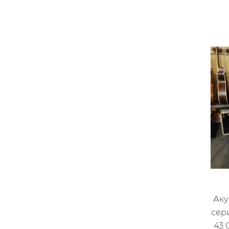
Аку
сер
43 