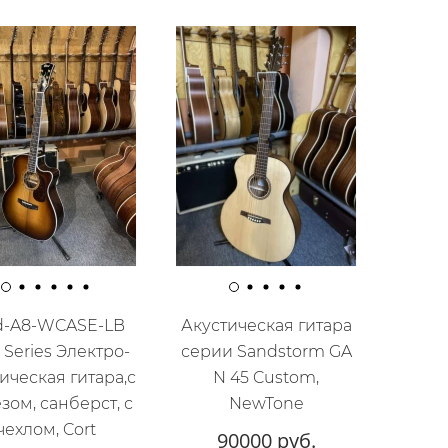
d-A8-WCASE-LB
Акустическая гитара
 Series Электро-
серии Sandstorm GA
ическая гитара,с
N 45 Custom,
зом, санберст, с
NewTone
чехлом, Cort
90000 руб.