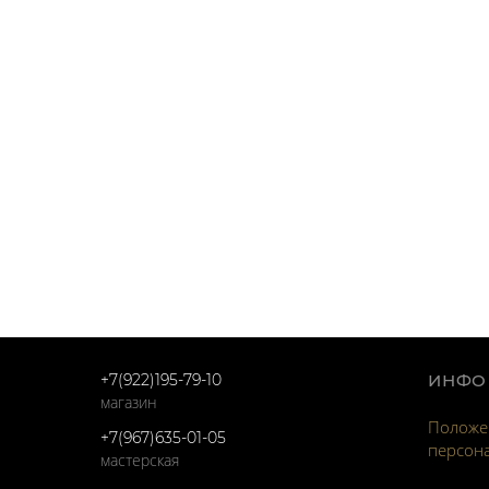
+7(922)195-79-10
ИНФО
магазин
Положен
+7(967)635-01-05
персон
мастерская