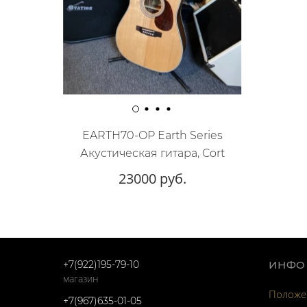
EARTH70-OP Earth Series
Акустическая гитара, Cort
23000 руб.
+7(922)195-79-10
ИНФО
магазин
Положен
+7(967)635-01-05