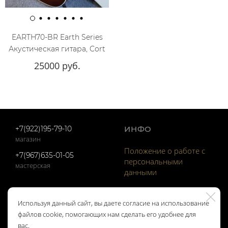
EARTH70-BR Earth Series
Акустическая гитара, Cort
25000 руб.
+7(922)195-79-10
ИНФО
магазин
Положение о работе с
+7(967)635-01-05
персональными
мастерская
данными
ОТЗЫВЫ
КОНТАКТЫ
Используя данный сайт, вы даете согласие на использование
файлов cookie, помогающих нам сделать его удобнее для
Отзывы Google
вас.