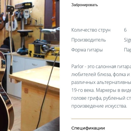
Забронировать
Количество струн
6
Производитель
Si
Форма гитары
Па
Parlor - это салонная гитара
любителей блюза, фолка и 
различных альтернативных
19-го века. Маркеры в вид
голове грифа, рубленый с
произведение искусства.
Спецификации