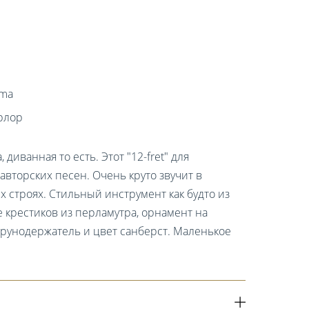
gma
рлор
, диванная то есть. Этот "12-fret" для
авторских песен. Очень круто звучит в
 строях. Стильный инструмент как будто из
е крестиков из перламутра, орнамент на
трунодержатель и цвет санберст. Маленькое