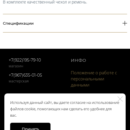
В комплекте качественный чехол и ремень.
Спецификации
+7(922)195-79-10
ИНФО
магазин
Положение о работе с
+7(967)635-01-05
персональными
мастерская
данными
ОТЗЫВЫ
КОНТАКТЫ
Используя данный сайт, вы даете согласие на использование
файлов cookie, помогающих нам сделать его удобнее для
Отзывы Google
вас.
Отзывы Яndex
Принять