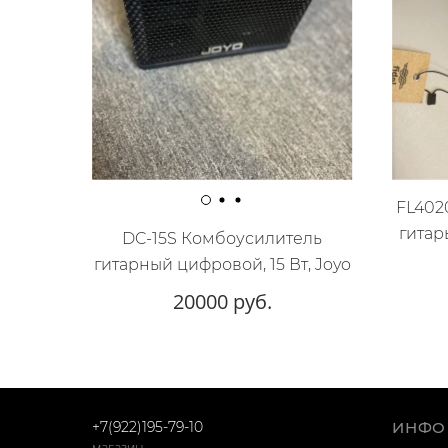
FL402
гитар
DC-15S Комбоусилитель
гитарный цифровой, 15 Вт, Joyo
20000 руб.
+7(922)195-79-10
ИНФО
магазин