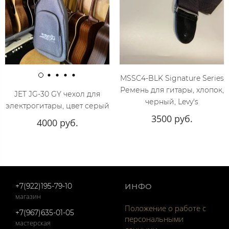
MSSC4-BLK Signature Series
Ремень для гитары, хлопок,
JET JG-30 GY чехол для
черный, Levy's
электрогитары, цвет серый
3500 руб.
4000 руб.
+7(922)195-79-10
ИНФО
магазин
Положение о работе с
+7(967)635-01-05
персональными
мастерская