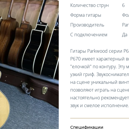
Количество струн
6
Форма гитары
Фо
Производитель
Pa
С подключением
Да
Гитары Parkwood серии P6
P670 имеет характерный 
"елочкой" по контуру. Эт
узкий гриф. Звукосниматель
на сцене уникальный винт
позволяют играть на сцене
настоятельно рекомендует
звук и смелое исполнение
Спецификации