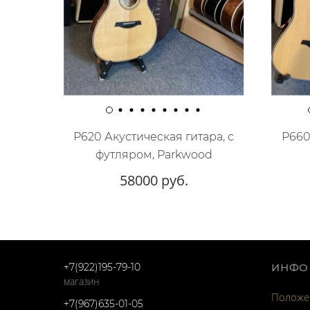
P620 Акустическая гитара, с
P660
футляром, Parkwood
58000 руб.
+7(922)195-79-10
ИНФО
магазин
Положен
+7(967)635-01-05