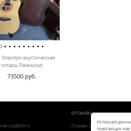
 Электро-акустическая
гитара, Parkwood
73500 руб.
ОТЗЫВЫ
Используя данный
ие о работе с
Отзывы Google
помогающих нам с