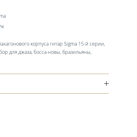
gma
лк
ахагонового корпуса гитар Sigma 15-й серии,
ор для джаза, босса-новы, бразильяны,