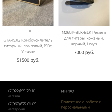
M26GP-BLK-BLK Ремень
для гитары, кожаный,
GTA-15J12 Комбоусилитель
черный, Levy's
гитарный, ламповый, 15Вт,
7000 руб.
Yerasov
51500 руб.
+7(922)195-79-10
ИНФО
магазин
Положение о работе с
+7(967)635-01-05
персональными
мастерская