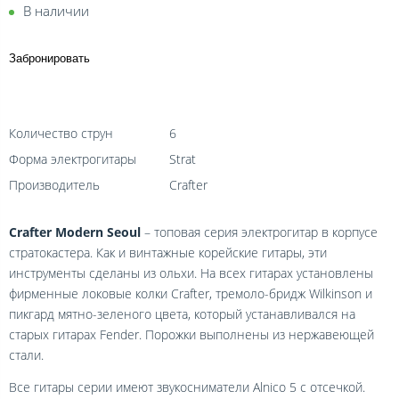
В наличии
Забронировать
Количество струн
6
Форма электрогитары
Strat
Производитель
Crafter
Crafter Modern Seoul
– топовая серия электрогитар в корпусе
стратокастера. Как и винтажные корейские гитары, эти
инструменты сделаны из ольхи. На всех гитарах установлены
фирменные локовые колки Crafter, тремоло-бридж Wilkinson и
пикгард мятно-зеленого цвета, который устанавливался на
старых гитарах Fender. Порожки выполнены из нержавеющей
стали.
Все гитары серии имеют звукосниматели Alnico 5 c отсечкой.